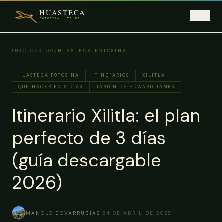
Saltar al contenido principal
INICIO
/
BLOG
/
HUASTECA POTOSINA
HUASTECA POTOSINA
ITINERARIOS
XILITLA
QUÉ HACER EN 3 DÍAS
JARDÍN DE EDWARD JAMES
Itinerario Xilitla: el plan
perfecto de 3 días
(guía descargable
2026)
MANOLO COVARRUBIAS
·
24 DE ABRIL DE 2026
·