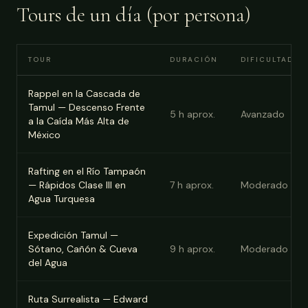
Tours de un día (por persona)
RESERVAR
TOUR
DURACIÓN
DIFICULTAD
Rappel en la Cascada de
Tamul — Descenso Frente
5
h aprox.
Avanzado
a la Caída Más Alta de
México
Rafting en el Río Tampaón
— Rápidos Clase III en
7
h aprox.
Moderado
Agua Turquesa
Expedición Tamul —
Sótano, Cañón & Cueva
9
h aprox.
Moderado
del Agua
Ruta Surrealista — Edward