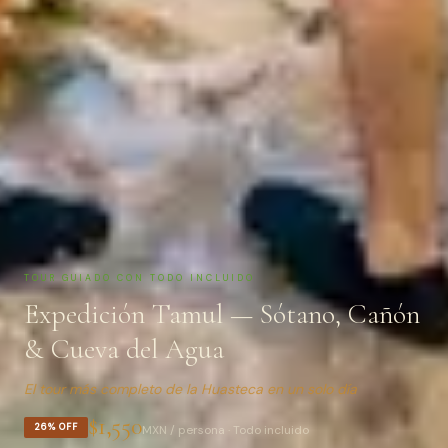
TOUR GUIADO CON TODO INCLUIDO
Expedición Tamul — Sótano, Cañón
& Cueva del Agua
El tour más completo de la Huasteca en un solo día
$1,550
26
% OFF
MXN / persona · Todo incluido