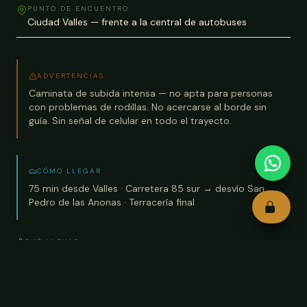
PUNTO DE ENCUENTRO
Ciudad Valles — frente a la central de autobuses
ADVERTENCIAS
Caminata de subida intensa — no apta para personas
con problemas de rodillas. No acercarse al borde sin
guía. Sin señal de celular en todo el trayecto.
CÓMO LLEGAR
75 min desde Valles · Carretera 85 sur → desvío San
Pedro de las Anonas · Terracería final
QUÉ LLEVAR
·
lámpara de mano o frontal
·
calzado de montaña con agarre
·
binoculares