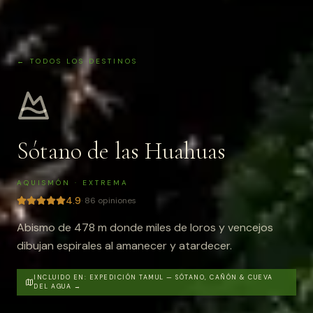
← TODOS LOS DESTINOS
Sótano de las Huahuas
AQUISMÓN
·
EXTREMA
4.9
·
86
opiniones
Abismo de 478 m donde miles de loros y vencejos
dibujan espirales al amanecer y atardecer.
INCLUIDO EN:
EXPEDICIÓN TAMUL — SÓTANO, CAÑÓN & CUEVA
DEL AGUA
→