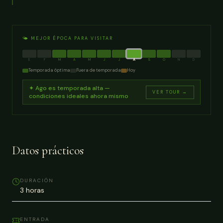
🌤️ MEJOR ÉPOCA PARA VISITAR
E
F
M
A
M
J
J
A
S
O
N
D
Temporada óptima
Fuera de temporada
Hoy
✦
Ago
es temporada alta —
VER TOUR →
condiciones ideales ahora mismo
Datos prácticos
DURACIÓN
3 horas
ENTRADA