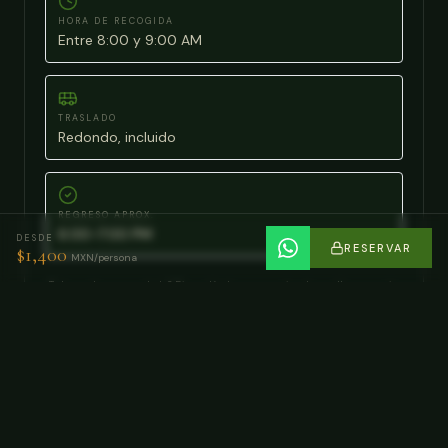
HORA DE RECOGIDA
Entre 8:00 y 9:00 AM
TRASLADO
Redondo, incluido
REGRESO APROX.
6:00–7:00 PM
DESDE
RESERVAR
$
1,400
MXN/persona
¿Te hospedas en otro lado? Dinos dónde y vemos si podemos llegar por ti.
La hora y la dirección exactas las confirmamos por WhatsApp al reservar.
PREGUNTA POR TU RECOGIDA →
Lo que dicen quienes ya fueron
Ver en Google →