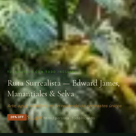
TOUR GUIADO CON TODO INCLUIDO
Ruta Surrealista — Edward James,
Manantiales & Selva
Arte, agua y misterio en un recorrido de contrastes únicos
$1,400
26
% OFF
MXN / persona · Todo incluido