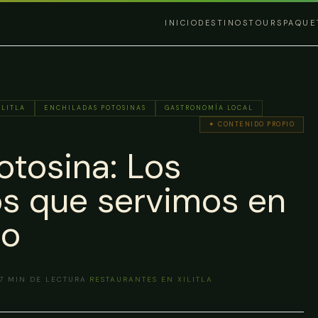
INICIO
DESTINOS
TOURS
PAQUE
ILITLA
ENCHILADAS POTOSINAS
GASTRONOMÍA LOCAL
✦ CONTENIDO PROPIO
tosina: Los
los que servimos en
co
7
MIN DE LECTURA
·
RESTAURANTES EN XILITLA