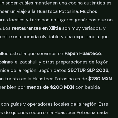
in saber cuáles mantienen una cocina auténtica es
ear un viaje a la Huasteca Potosina. Muchos
ores locales y terminan en lugares genéricos que no
a. Los
restaurantes en Xilitla
son muy variados, y
 entre una comida olvidable y una experiencia que
illos estrella que servimos en
Papan Huasteco
,
osinas
, el zacahuil y otras preparaciones de fogón
mica de la región. Según datos
SECTUR SLP 2026
,
n turista en la Huasteca Potosina es de
$280 MXN
mer bien por
menos de $200 MXN
con bebida
on guías y operadores locales de la región. Esta
les de quienes recorren la Huasteca Potosina cada