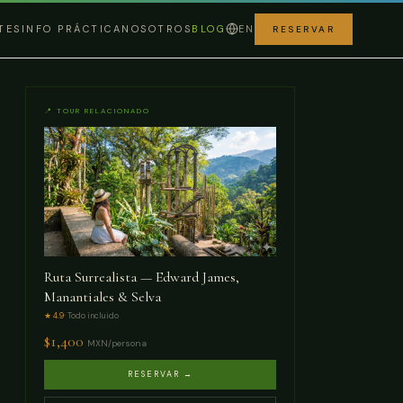
TES
INFO PRÁCTICA
NOSOTROS
BLOG
EN
RESERVAR
📍 TOUR RELACIONADO
Ruta Surrealista — Edward James,
Manantiales & Selva
★ 4.9
· Todo incluido
$
1,400
MXN/persona
RESERVAR →