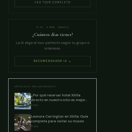
VER TOUR COMPLETO
✦ IA · 2 MIN · GRATIS
¿Cuántos días tienes?
La IA elige el tour perfecto según tu grupo e
intereses.
RECOMENDADOR IA →
ARTÍCULOS RELACIONADOS
¿Por qué reservar hotel Xilitla
directo en nuestro sitio es mejor
que las OTAs?
11
min
Leonora Carrington en Xilitla: Guía
completa para visitar su museo
11
min