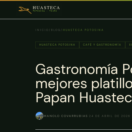
Saltar al contenido principal
INICIO
/
BLOG
/
HUASTECA POTOSINA
HUASTECA POTOSINA
CAFÉ Y GASTRONOMÍA
X
Gastronomía Po
mejores platil
Papan Huaste
MANOLO COVARRUBIAS
·
24 DE ABRIL DE 2026
·