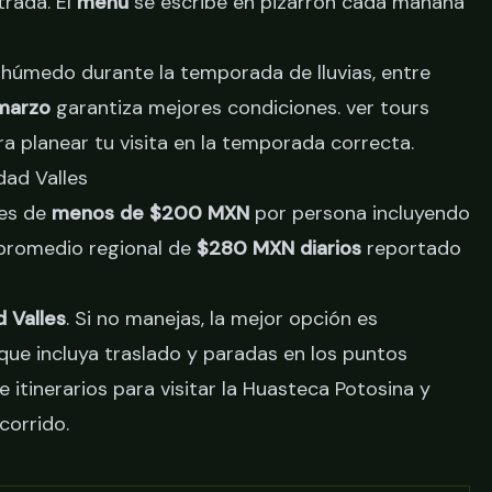
trada. El
menú
se escribe en pizarrón cada mañana
a húmedo durante la temporada de lluvias, entre
marzo
garantiza mejores condiciones.
ver tours
a planear tu visita en la temporada correcta.
dad Valles
 es de
menos de $200 MXN
por persona incluyendo
 promedio regional de
$280 MXN diarios
reportado
 Valles
. Si no manejas, la mejor opción es
que incluya traslado y paradas en los puntos
de
itinerarios para visitar la Huasteca Potosina
y
corrido.