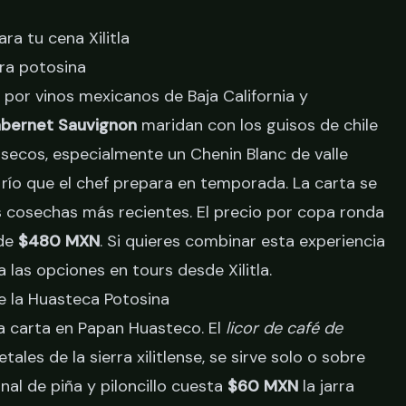
ra tu cena Xilitla
rra potosina
or vinos mexicanos de Baja California y
abernet Sauvignon
maridan con los guisos de chile
 secos, especialmente un Chenin Blanc de valle
río que el chef prepara en temporada. La carta se
as cosechas más recientes. El precio por copa ronda
 de
$480 MXN
. Si quieres combinar esta experiencia
sa las opciones en
tours desde Xilitla
.
de la Huasteca Potosina
a carta en Papan Huasteco. El
licor de café de
ales de la sierra xilitlense, se sirve solo o sobre
nal de piña y piloncillo cuesta
$60 MXN
la jarra