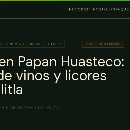
INICIO
DESTINOS
TOURS
PAQUE
ASTRONOMÍA Y BEBIDAS
XILITLA
✦ CONTENIDO PROPIO
 en Papan Huasteco:
e vinos y licores
itla
MIN DE LECTURA
·
CENA XILITLA