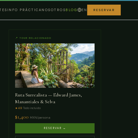
TES
INFO PRÁCTICA
NOSOTROS
BLOG
EN
RESERVAR
📍 TOUR RELACIONADO
Ruta Surrealista — Edward James,
Manantiales & Selva
★ 4.9
· Todo incluido
$
1,400
MXN/persona
RESERVAR →