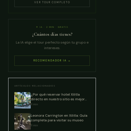
VER TOUR COMPLETO
✦ IA · 2 MIN · GRATIS
¿Cuántos días tienes?
La IA elige el tour perfecto según tu grupo e
intereses.
RECOMENDADOR IA →
ARTÍCULOS RELACIONADOS
¿Por qué reservar hotel Xilitla
directo en nuestro sitio es mejor
que las OTAs?
11
min
Leonora Carrington en Xilitla: Guía
completa para visitar su museo
11
min