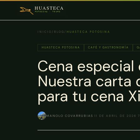
Saltar al contenido principal
INICIO
/
BLOG
/
HUASTECA POTOSINA
HUASTECA POTOSINA
CAFÉ Y GASTRONOMÍA
G
Cena especial
Nuestra carta d
para tu cena Xil
MANOLO COVARRUBIAS
·
11 DE ABRIL DE 2026
·
7