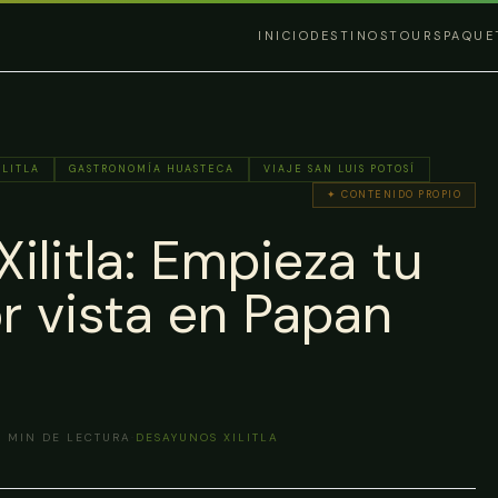
INICIO
DESTINOS
TOURS
PAQUE
ILITLA
GASTRONOMÍA HUASTECA
VIAJE SAN LUIS POTOSÍ
✦ CONTENIDO PROPIO
ilitla: Empieza tu
or vista en Papan
7
MIN DE LECTURA
·
DESAYUNOS XILITLA