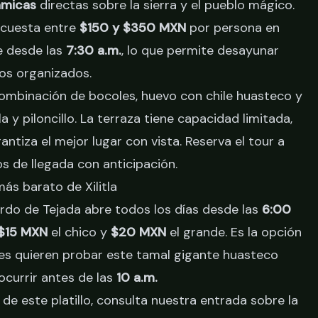
ámicas
directas sobre la sierra y el pueblo mágico.
 cuesta entre
$150 y $350 MXN
por persona en
e desde las
7:30 a.m.
, lo que permite desayunar
os organizados.
combinación de bocoles, huevo con chile huasteco y
 y piloncillo. La terraza tiene capacidad limitada,
antiza el mejor lugar con vista.
Reserva el tour a
s de llegada con anticipación.
ás barato de Xilitla
erdo de Tejada abre todos los días desde las
6:00
$15 MXN
el chico y
$20 MXN
el grande. Es la opción
es quieren probar este tamal gigante huasteco
ocurrir antes de las
10 a.m.
 de este platillo, consulta nuestra entrada sobre
la