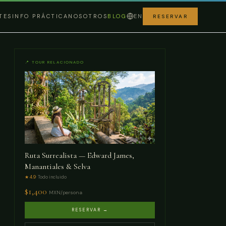
TES
INFO PRÁCTICA
NOSOTROS
BLOG
EN
RESERVAR
📍 TOUR RELACIONADO
Ruta Surrealista — Edward James,
Manantiales & Selva
★ 4.9
· Todo incluido
$
1,400
MXN/persona
RESERVAR →