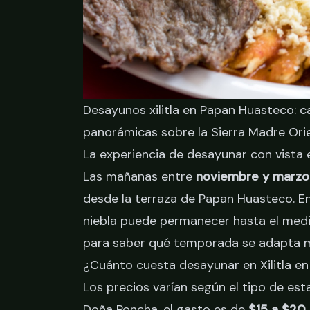
Desayunos xilitla en Papan Huasteco: ca
panorámicas sobre la Sierra Madre Orient
La experiencia de desayunar con vista 
Las mañanas entre
noviembre y marzo
desde la terraza de Papan Huasteco. En 
niebla puede permanecer hasta el med
para saber qué temporada se adapta me
¿Cuánto cuesta desayunar en Xilitla e
Los precios varían según el tipo de est
Doña Poncha, el gasto es de
$15 a $20