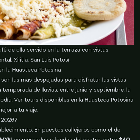
fé de olla servido en la terraza con vistas
al, Xilitla, San Luis Potosí.
en la Huasteca Potosina
son las más despejadas para disfrutar las vistas
temporada de lluvias, entre junio y septiembre, la
iodía.
Ver tours disponibles en la Huasteca Potosina
jor a tu viaje.
n 2026?
ablecimiento. En puestos callejeros como el de
 MXN
; en mercados y fondas del centro, entre
$40