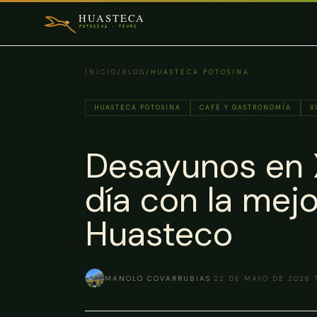
Saltar al contenido principal
INICIO
/
BLOG
/
HUASTECA POTOSINA
HUASTECA POTOSINA
CAFÉ Y GASTRONOMÍA
X
Desayunos en X
día con la mej
Huasteco
MANOLO COVARRUBIAS
·
22 DE MAYO DE 2026
·