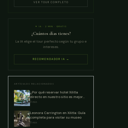
VER TOUR COMPLETO
✦ IA · 2 MIN · GRATIS
¿Cuántos días tienes?
La IA elige el tour perfecto según tu grupo e
intereses.
RECOMENDADOR IA →
ARTÍCULOS RELACIONADOS
¿Por qué reservar hotel Xilitla
directo en nuestro sitio es mejor
que las OTAs?
11
min
Leonora Carrington en Xilitla: Guía
completa para visitar su museo
11
min