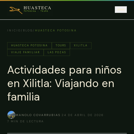
Saltar al contenido principal
INICIO
/
BLOG
/
HUASTECA POTOSINA
HUASTECA POTOSINA
TOURS
XILITLA
VIAJE FAMILIAR
LAS POZAS
Actividades para niños
en Xilitla: Viajando en
familia
MANOLO COVARRUBIAS
·
24 DE ABRIL DE 2026
·
7
MIN DE LECTURA