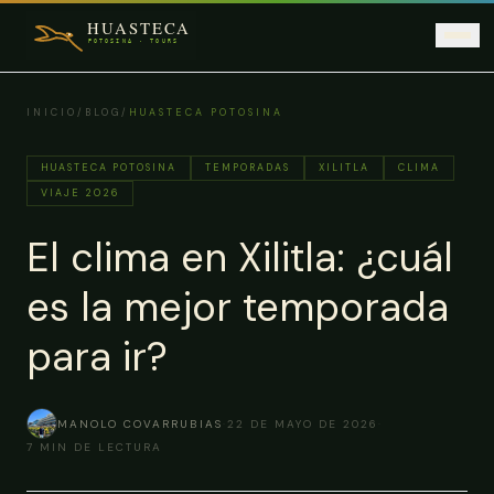
Saltar al contenido principal
INICIO
/
BLOG
/
HUASTECA POTOSINA
HUASTECA POTOSINA
TEMPORADAS
XILITLA
CLIMA
VIAJE 2026
El clima en Xilitla: ¿cuál
es la mejor temporada
para ir?
MANOLO COVARRUBIAS
·
22 DE MAYO DE 2026
·
7
MIN DE LECTURA