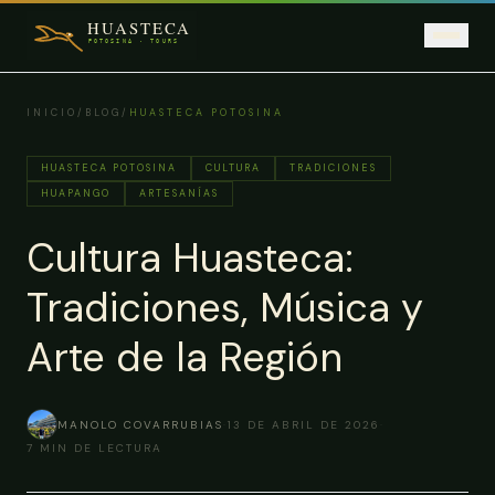
Saltar al contenido principal
INICIO
/
BLOG
/
HUASTECA POTOSINA
HUASTECA POTOSINA
CULTURA
TRADICIONES
HUAPANGO
ARTESANÍAS
Cultura Huasteca:
Tradiciones, Música y
Arte de la Región
MANOLO COVARRUBIAS
·
13 DE ABRIL DE 2026
·
7
MIN DE LECTURA