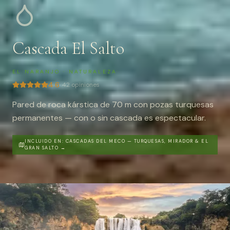
Cascada El Salto
EL NARANJO
·
NATURALEZA
4.6
·
42
opiniones
Pared de roca kárstica de 70 m con pozas turquesas
permanentes — con o sin cascada es espectacular.
INCLUIDO EN:
CASCADAS DEL MECO — TURQUESAS, MIRADOR & EL
GRAN SALTO
→