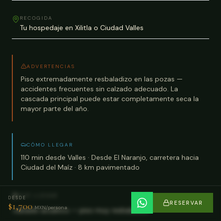
RECOGIDA
Tu hospedaje en Xilitla o Ciudad Valles
ADVERTENCIAS
Piso extremadamente resbaladizo en las pozas —
accidentes frecuentes sin calzado adecuado. La
cascada principal puede estar completamente seca la
mayor parte del año.
CÓMO LLEGAR
110 min desde Valles · Desde El Naranjo, carretera hacia
Ciudad del Maíz · 8 km pavimentado
QUÉ LLEVAR
DESDE
RESERVAR
$
1,700
MXN/persona
·
calzado acuático — piso muy resbaladizo