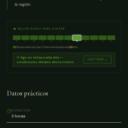
la región.
🌤️ MEJOR ÉPOCA PARA VISITAR
E
F
M
A
M
J
J
A
S
O
N
D
Temporada óptima
Fuera de temporada
Hoy
✦
Ago
es temporada alta —
VER TOUR →
condiciones ideales ahora mismo
Datos prácticos
DURACIÓN
3 horas