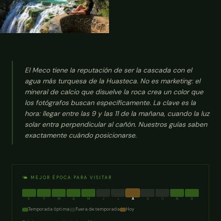
El Meco tiene la reputación de ser la cascada con el
agua más turquesa de la Huasteca. No es marketing: el
mineral de calcio que disuelve la roca crea un color que
los fotógrafos buscan específicamente. La clave es la
hora: llegar entre las 9 y las 11 de la mañana, cuando la luz
solar entra perpendicular al cañón. Nuestros guías saben
exactamente cuándo posicionarse.
🌤️ MEJOR ÉPOCA PARA VISITAR
E
F
M
A
M
J
J
A
S
O
N
D
Temporada óptima
Fuera de temporada
Hoy