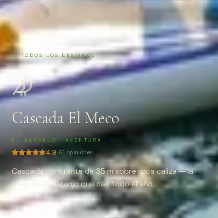
← TODOS LOS DESTINOS
Cascada El Meco
EL NARANJO
·
AVENTURA
4.9
·
61
opiniones
Cascada constante de 35 m sobre roca caliza — la
única de El Naranjo que cae todo el año.