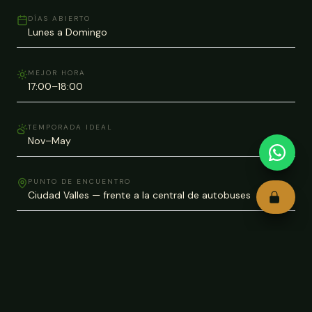
DÍAS ABIERTO
Lunes a Domingo
MEJOR HORA
17:00–18:00
TEMPORADA IDEAL
Nov–May
PUNTO DE ENCUENTRO
Ciudad Valles — frente a la central de autobuses
ADVERTENCIAS
Corrientes fuertes en el centro del río — no nadar fuera
de las zonas permitidas. La panga no opera si el río
está crecido.