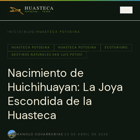
Saltar al contenido principal
INICIO
/
BLOG
/
HUASTECA POTOSINA
HUASTECA POTOSINA
HUASTECA POTOSINA
ECOTURISMO
DESTINOS NATURALES SAN LUIS POTOSÍ
Nacimiento de
Huichihuayan: La Joya
Escondida de la
Huasteca
MANOLO COVARRUBIAS
·
24 DE ABRIL DE 2026
·