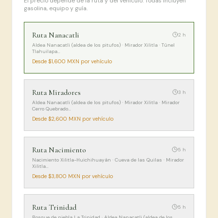
El precio depende de la ruta y del vehículo. Todas incluyen
gasolina, equipo y guía.
RESERVAR
Ruta Nanacatli
2
h
Aldea Nanacatli (aldea de los pitufos) · Mirador Xilitla · Túnel
Tlahuilapa
…
Desde
$1,600
MXN por vehículo
Ruta Miradores
3
h
Aldea Nanacatli (aldea de los pitufos) · Mirador Xilitla · Mirador
Cerro Quebrado
…
Desde
$2,600
MXN por vehículo
Ruta Nacimiento
5
h
Nacimiento Xilitla-Huichihuayán · Cueva de las Quilas · Mirador
Xilitla
…
Desde
$3,800
MXN por vehículo
Ruta Trinidad
5
h
Bosque de niebla La Trinidad · Aldea Nanacatli (aldea de los