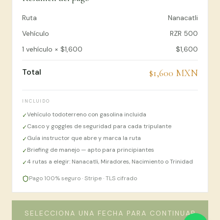
Ruta
Nanacatli
Vehículo
RZR 500
1
vehículo
×
$1,600
$1,600
Total
$1,600
MXN
INCLUIDO
Vehículo todoterreno con gasolina incluida
✓
Casco y goggles de seguridad para cada tripulante
✓
Guía instructor que abre y marca la ruta
✓
Briefing de manejo — apto para principiantes
✓
4 rutas a elegir: Nanacatli, Miradores, Nacimiento o Trinidad
✓
Pago 100% seguro · Stripe · TLS cifrado
SELECCIONA UNA FECHA PARA CONTINUAR