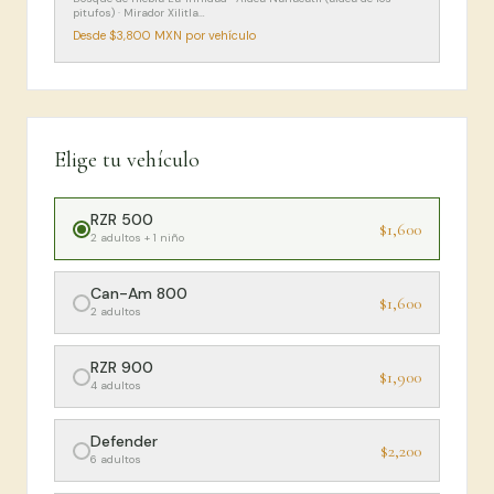
pitufos) · Mirador Xilitla
…
Desde
$3,800
MXN por vehículo
Elige tu vehículo
RZR 500
$1,600
2 adultos + 1 niño
Can-Am 800
$1,600
2 adultos
RZR 900
$1,900
4 adultos
Defender
$2,200
6 adultos