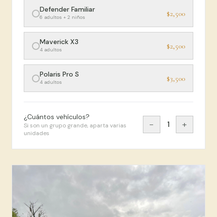
Defender Familiar
$2,500
6 adultos + 2 niños
Maverick X3
$2,500
4 adultos
Polaris Pro S
$3,500
4 adultos
¿Cuántos vehículos?
−
+
1
Si son un grupo grande, aparta varias
unidades