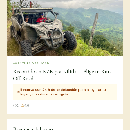
AVENTURA OFF-ROAD
Recorrido en RZR por Xilitla — Elige tu Ruta
Off-Road
Reserva con 24 h de anticipación
para asegurar tu
📅
lugar y coordinar la recogida
2
h
4.9
Resumen del pago